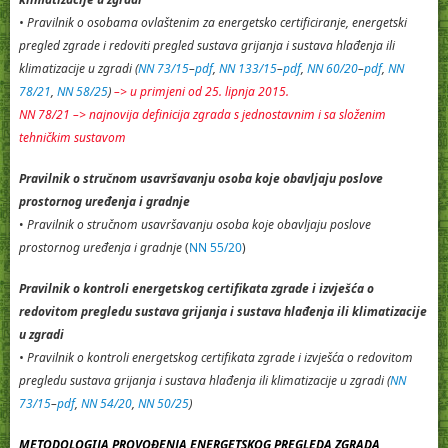
• Pravilnik o osobama ovlaštenim za energetsko certificiranje, energetski
pregled zgrade i redoviti pregled sustava grijanja i sustava hlađenja ili
klimatizacije u zgradi (
NN 73/15
–
pdf
,
NN 133/15
–
pdf
,
NN 60/20
–
pdf
,
NN
78/21
,
NN 58/25
)
–> u primjeni od 25. lipnja 2015.
NN 78/21 –> najnovija definicija zgrada s jednostavnim i sa složenim
tehničkim sustavom
Pravilnik o stručnom usavršavanju osoba koje obavljaju poslove
prostornog uređenja i gradnje
•
Pravilnik o stručnom usavršavanju osoba koje obavljaju poslove
prostornog uređenja i gradnje
(
NN 55/20
)
Pravilnik o kontroli energetskog certifikata zgrade i izvješća o
redovitom pregledu sustava grijanja i sustava hlađenja ili klimatizacije
u zgradi
•
Pravilnik o kontroli energetskog certifikata zgrade i izvješća o redovitom
pregledu sustava grijanja i sustava hlađenja ili klimatizacije u zgradi
(
NN
73/15
–
pdf
,
NN 54/20
,
NN 50/25
)
METODOLOGIJA PROVOĐENJA ENERGETSKOG PREGLEDA ZGRADA