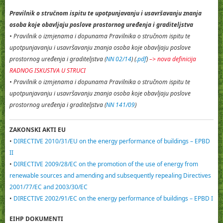
Pravilnik o stručnom ispitu te upotpunjavanju i usavršavanju znanja
osoba koje obavljaju poslove prostornog uređenja i graditeljstva
•
Pravilnik o izmjenama i dopunama Pravilnika o stručnom ispitu te
upotpunjavanju i usavršavanju znanja osoba koje obavljaju poslove
prostornog uređenja i graditeljstva
(
NN 02/14
) (
.pdf
)
–> nova definicija
RADNOG ISKUSTVA U STRUCI
•
Pravilnik o izmjenama i dopunama Pravilnika o stručnom ispitu te
upotpunjavanju i usavršavanju znanja osoba koje obavljaju poslove
prostornog uređenja i graditeljstva
(
NN 141/09
)
ZAKONSKI AKTI EU
•
DIRECTIVE 2010/31/EU on the energy performance of buildings – EPBD
II
•
DIRECTIVE 2009/28/EC on the promotion of the use of energy from
renewable sources and amending and subsequently repealing Directives
2001/77/EC and 2003/30/EC
•
DIRECTIVE 2002/91/EC on the energy performance of buildings – EPBD I
EIHP DOKUMENTI