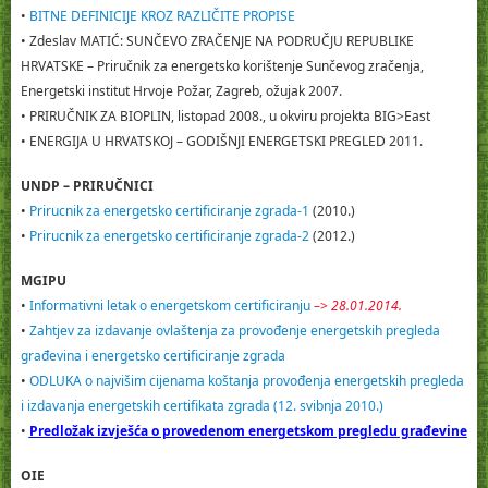
•
BITNE DEFINICIJE KROZ RAZLIČITE PROPISE
• Zdeslav MATIĆ: SUNČEVO ZRAČENJE NA PODRUČJU REPUBLIKE
HRVATSKE – Priručnik za energetsko korištenje Sunčevog zračenja,
Energetski institut Hrvoje Požar, Zagreb, ožujak 2007.
• PRIRUČNIK ZA BIOPLIN, listopad 2008., u okviru projekta BIG>East
• ENERGIJA U HRVATSKOJ – GODIŠNJI ENERGETSKI PREGLED 2011.
UNDP – PRIRUČNICI
•
Prirucnik za energetsko certificiranje zgrada-1
(2010.)
•
Prirucnik za energetsko certificiranje zgrada-2
(2012.)
MGIPU
•
Informativni letak o energetskom certificiranju
–>
28.01.2014.
•
Zahtjev za izdavanje ovlaštenja za provođenje energetskih pregleda
građevina i energetsko certificiranje zgrada
•
ODLUKA o najvišim cijenama koštanja provođenja energetskih pregleda
i izdavanja energetskih certifikata zgrada (12. svibnja 2010.)
•
Predložak izvješća o provedenom energetskom pregledu građevine
OIE