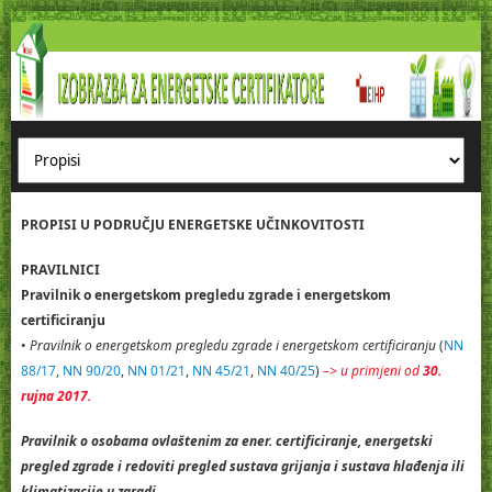
PROPISI U PODRUČJU ENERGETSKE UČINKOVITOSTI
PRAVILNICI
Pravilnik o energetskom pregledu zgrade i energetskom
certificiranju
•
Pravilnik o energetskom pregledu zgrade i energetskom certificiranju
(
NN
88/17
,
NN 90/20
,
NN 01/21
,
NN 45/21
,
NN 40/25
)
–> u primjeni od
30.
rujna 2017.
Pravilnik o osobama ovlaštenim za ener. certificiranje, energetski
pregled zgrade i redoviti pregled sustava grijanja i sustava hlađenja ili
klimatizacije u zgradi