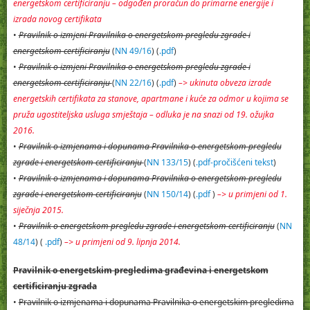
energetskom certificiranju – odgođen proračun do primarne energije i
izrada novog certifikata
•
Pravilnik o izmjeni Pravilnika o energetskom pregledu zgrade i
energetskom certificiranju
(
NN 49/16
) (
.pdf
)
•
Pravilnik o izmjeni Pravilnika o energetskom pregledu zgrade i
energetskom certificiranju
(
NN 22/16
) (
.pdf
)
–> ukinuta obveza izrade
energetskih certifikata za stanove, apartmane i kuće za odmor u kojima se
pruža ugostiteljska usluga smještaja – odluka je na snazi od 19. ožujka
2016.
•
Pravilnik o izmjenama i dopunama Pravilnika o energetskom pregledu
zgrade i energetskom certificiranju
(
NN 133/15
) (
.pdf-pročišćeni tekst
)
•
Pravilnik o izmjenama i dopunama Pravilnika o energetskom pregledu
zgrade i energetskom certificiranju
(
NN 150/14
) (
.pdf
)
–> u primjeni od 1.
siječnja 2015.
•
Pravilnik o energetskom pregledu zgrade i energetskom certificiranju
(
NN
48/14
) (
.pdf
)
–> u primjeni od 9. lipnja 2014.
Pravilnik o energetskim pregledima građevina i energetskom
certificiranju zgrada
•
Pravilnik o izmjenama i dopunama Pravilnika o energetskim pregledima